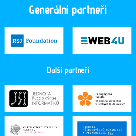
Generální partneři
Další partneři