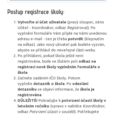
Postup registrace školy:
Vytvořte si účet uživatele
(pravý sloupec, okno
Učitel - Koordinátor, odkaz
Registrovat
). Po
vyplnění formuláře Vám přijde na Vámi uvedenou
adresu e-mail - ten je třeba
potvrdit
(klepnutím
na odkaz). Jako nový uživatel pak budete vyzván,
abyste se přihlásil do neveřejné části webu.
Po přihlášení, pokud škola ještě není
registrována, bude ve žlutém poli
odkaz na
registraci nové školy vyplněním formuláře o
škole
.
Začnete zadáním IČO školy. Potom
vyplníte
dotazník o škole
. Po
odeslání
dotazníku
se objeví informace, že
škola je
registrována
.
DŮLEŽITÉ!
Pokračujte k
potvrzení účasti školy v
letošním ročníku
(vpravo v nabídce
Koordinátor
,
odkaz
Potvrzení účasti v soutěži
). Potřebujete