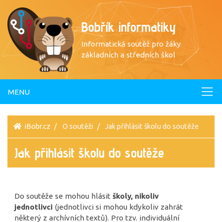
Bobřík informatiky
Informatická soutěž pro žáky
základních a středních škol
MENU
iBobr.cz
O soutěži
Jak přihlásit školu do soutěže
Jak přihlásit školu do soutěže
Do soutěže se mohou hlásit
školy, nikoliv
jednotlivci
(jednotlivci si mohou kdykoliv zahrát
některý z archívních textů). Pro tzv. individuální