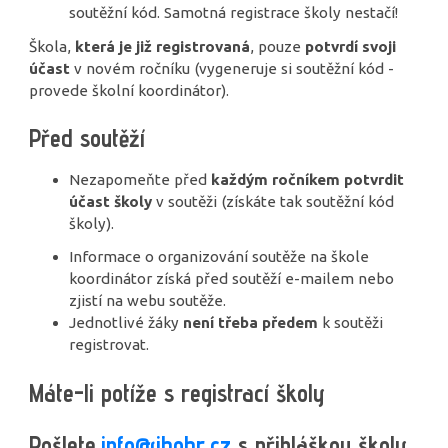
soutěžní kód. Samotná registrace školy nestačí!
Škola,
která je již registrovaná
, pouze
potvrdí svoji
účast
v novém ročníku (vygeneruje si soutěžní kód -
provede školní koordinátor).
Před soutěží
Nezapomeňte před
každým ročníkem potvrdit
účast školy
v soutěži (získáte tak soutěžní kód
školy).
Informace o organizování soutěže na škole
koordinátor získá před soutěží e-mailem nebo
zjistí na webu soutěže.
Jednotlivé žáky
není třeba předem
k soutěži
registrovat.
Máte-li potíže s registrací školy
Pošlete
info@ibobr.cz
s přihláškou školy,