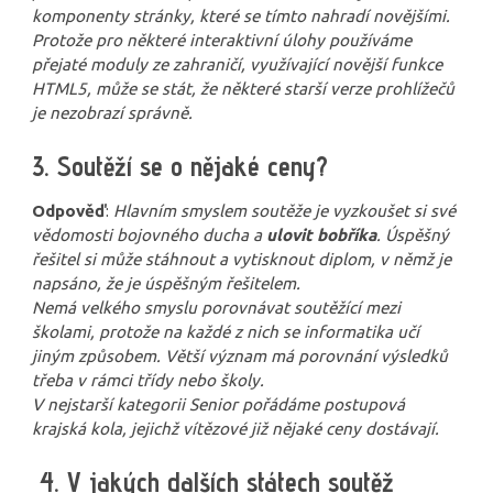
komponenty stránky, které se tímto nahradí novějšími.
Protože pro některé interaktivní úlohy používáme
přejaté moduly ze zahraničí, využívající novější funkce
HTML5, může se stát, že některé starší verze prohlížečů
je nezobrazí správně.
3. Soutěží se o nějaké ceny?
Odpověď
:
Hlavním smyslem soutěže je vyzkoušet si své
vědomosti bojovného ducha a
ulovit bobříka
. Úspěšný
řešitel si může stáhnout a vytisknout diplom, v němž je
napsáno, že je úspěšným řešitelem.
Nemá velkého smyslu porovnávat soutěžící mezi
školami, protože na každé z nich se informatika učí
jiným způsobem. Větší význam má porovnání výsledků
třeba v rámci třídy nebo školy.
V nejstarší kategorii Senior pořádáme postupová
krajská kola, jejichž vítězové již nějaké ceny dostávají.
4. V jakých dalších státech soutěž