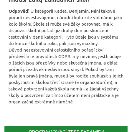
Odpověď
: U kategorií Kadet, Benjamin, Mini takové
pořadí nesestavujeme, národní kolo zde vnímáme jako
kolo školní. Škola si může své žáky porovnat, má k
dispozici školní pořadí již druhý den po skončení
testování v dané kategorii. Tyto údaje jsou v systému
do konce školního roku, pak jsou vymazány.
Důvod nesestavování celostátního pořadí tkví
především v pravidlech GDPR: my nevíme, jestli údaje
o žácích jsou přezdívky nebo skutečná jména, a dělat
pořadí přezdívek nedává moc smysl. Pokud by tam
byla jen pravá jména, museli by rodiče souhlasit s jejich
poskytnutím školou třetí straně (= organizátorům), a
takové potvrzení každá škola nemá - a žádat všechny
školy o potvrzení za tímto účelem není praktické a je
organizačně extrémně náročné.
PROGRAMOVACÍ TEST PYRAMIDA