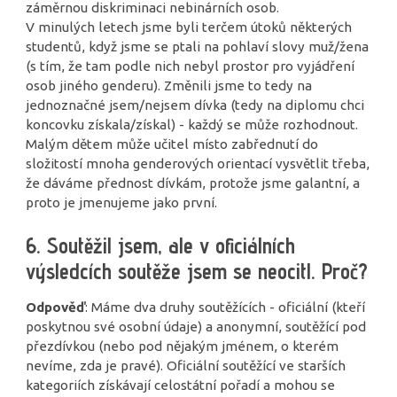
záměrnou diskriminaci nebinárních osob.
V minulých letech jsme byli terčem útoků některých
studentů, když jsme se ptali na pohlaví slovy muž/žena
(s tím, že tam podle nich nebyl prostor pro vyjádření
osob jiného genderu). Změnili jsme to tedy na
jednoznačné jsem/nejsem dívka (tedy na diplomu chci
koncovku získala/získal) - každý se může rozhodnout.
Malým dětem může učitel místo zabřednutí do
složitostí mnoha genderových orientací vysvětlit třeba,
že dáváme přednost dívkám, protože jsme galantní, a
proto je jmenujeme jako první.
6. Soutěžil jsem, ale v oficiálních
výsledcích soutěže jsem se neocitl. Proč?
Odpověď
: Máme dva druhy soutěžících - oficiální (kteří
poskytnou své osobní údaje) a anonymní, soutěžící pod
přezdívkou (nebo pod nějakým jménem, o kterém
nevíme, zda je pravé). Oficiální soutěžící ve starších
kategoriích získávají celostátní pořadí a mohou se