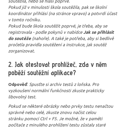
soutěžila, nebo se hlásí poprvé.
Pokud již v minulosti škola soutěžila, pak se školní
koordinátor přihlásí (na stránce vpravo) a potvrdí účast
v tomto ročníku.
Pokud bude škola soutěžit poprvé, je třeba, aby se
registrovala - podle pokynů v nabídce
Jak se přihlásit
do soutěže
(nahoře). A také je potřeba, aby si bedlivě
pročetla pravidla soutěžení a instrukce, jak soutěž
zorganizovat.
2. Jak otestovat prohlížeč, zda v něm
poběží soutěžní aplikace?
Odpověď
:
Spusťte si archiv testů z loňska. Pro
vyzkoušení normální funkčnosti zkuste prakticky
libovolný test.
Pokud se některé obrázky nebo prvky testu nenačtou
správně nebo celé, zkuste znovu načíst celou
stránku pomocí Ctrl + F5. Je možné, že v paměti
počítače z minulého prohlížení testu zůstaly staré