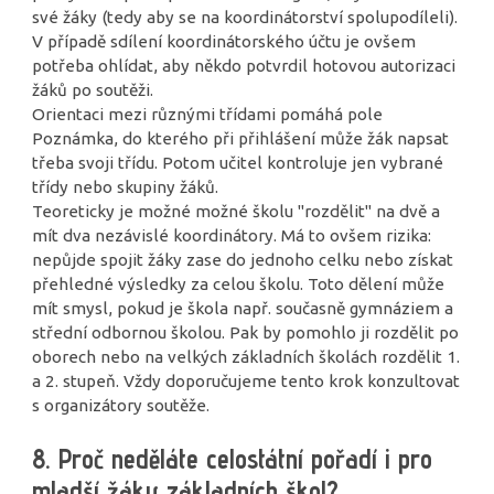
své žáky (tedy aby se na koordinátorství spolupodíleli).
V případě sdílení koordinátorského účtu je ovšem
potřeba ohlídat, aby někdo potvrdil hotovou autorizaci
žáků po soutěži.
Orientaci mezi různými třídami pomáhá pole
Poznámka, do kterého při přihlášení může žák napsat
třeba svoji třídu. Potom učitel kontroluje jen vybrané
třídy nebo skupiny žáků.
Teoreticky je možné možné školu "rozdělit" na dvě a
mít dva nezávislé koordinátory. Má to ovšem rizika:
nepůjde spojit žáky zase do jednoho celku nebo získat
přehledné výsledky za celou školu. Toto dělení může
mít smysl, pokud je škola např. současně gymnáziem a
střední odbornou školou. Pak by pomohlo ji rozdělit po
oborech nebo na velkých základních školách rozdělit 1.
a 2. stupeň. Vždy doporučujeme tento krok konzultovat
s organizátory soutěže.
8. Proč neděláte celostátní pořadí i pro
mladší žáky základních škol?