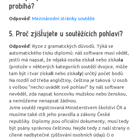
probíhá?
Odpověď
:
Mezinárodní stránky soutěže
5. Proč zjišťujete u soutěžících pohlaví?
Odpověď
: Ryze z gramatických důvodů. Týká se
automatického tisku diplomů: náš software musí vědět,
jestli má napsat, že nějaká osoba získa
l
nebo získa
la
(protože v některých kategoriích soutěží dvojice, může
tam být i tvar získa
li
nebo získa
ly
) určitý počet bodů.
Na rozdíl od třeba angličtiny, čeština je taková. U osob
s volbou "nechci uvádět své pohlaví" by náš software
nevěděl, zda napsat koncovku mužskou nebo ženskou,
a nemůžeme nenapsat žádnou.
Jsme soutěž registrovaná Ministerstvem školství ČR a
musíme také ctít jeho pravidla a zákony České
republiky. Diplomy jsou oficiální dokumenty, musí tedy
být psány správnou češtinou. Nejde tedy z naší strany o
cílené nadbytečné zjišťování osobních údajů či o