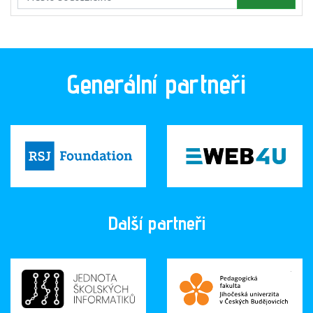
Generální partneři
Další partneři