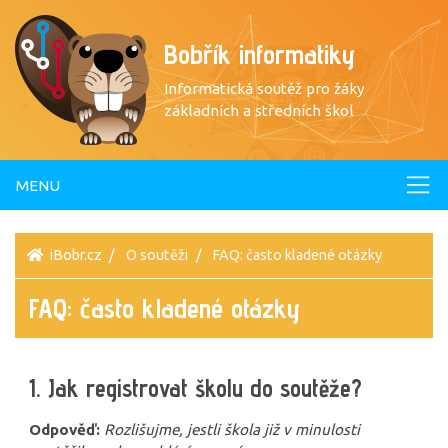
Bobřík informatiky
Informatická soutěž pro žáky
základních a středních škol
MENU
iBobr.cz
O soutěži
FAQ: často kladené otázky
FAQ: často kladené otázky
1. Jak registrovat školu do soutěže?
Odpověď:
Rozlišujme, jestli škola již v minulosti