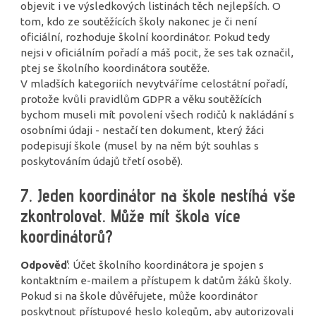
objevit i ve výsledkových listinách těch nejlepších. O
tom, kdo ze soutěžících školy nakonec je či není
oficiální, rozhoduje školní koordinátor. Pokud tedy
nejsi v oficiálním pořadí a máš pocit, že ses tak označil,
ptej se školního koordinátora soutěže.
V mladších kategoriích nevytváříme celostátní pořadí,
protože kvůli pravidlům GDPR a věku soutěžících
bychom museli mít povolení všech rodičů k nakládání s
osobními údaji - nestačí ten dokument, který žáci
podepisují škole (musel by na něm být souhlas s
poskytováním údajů třetí osobě).
7. Jeden koordinátor na škole nestíhá vše
zkontrolovat. Může mít škola více
koordinátorů?
Odpověď
: Účet školního koordinátora je spojen s
kontaktním e-mailem a přístupem k datům žáků školy.
Pokud si na škole důvěřujete, může koordinátor
poskytnout přístupové heslo kolegům, aby autorizovali