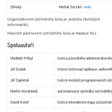
Zlínský
Michal Zerzáň –
mail
Organizátorem ústředního kola je Jednota školských
informatiků.
Hlavním partnerem ústředního kola je Nadace RSJ.
Spoluautoři
Vladimír Přibyl
tvůrce původního administrátorsk
Jiří Dušek
tvůrce testovací aplikace, webové
Jiří Zapletal
tvůrce modulů programovacích úl
Martin Vondrášek
automatizace výsledků ústředního
David Kolář
tvůrce interaktivní mapy zúčastně