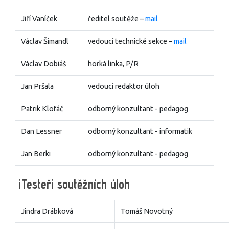
Jiří Vaníček
ředitel soutěže –
mail
Václav Šimandl
vedoucí technické sekce –
mail
Václav Dobiáš
horká linka, P/R
Jan Pršala
vedoucí redaktor úloh
Patrik Klofáč
odborný konzultant - pedagog
Dan Lessner
odborný konzultant - informatik
Jan Berki
odborný konzultant - pedagog
i​Testeři soutěžních úloh
Jindra Drábková
Tomáš Novotný