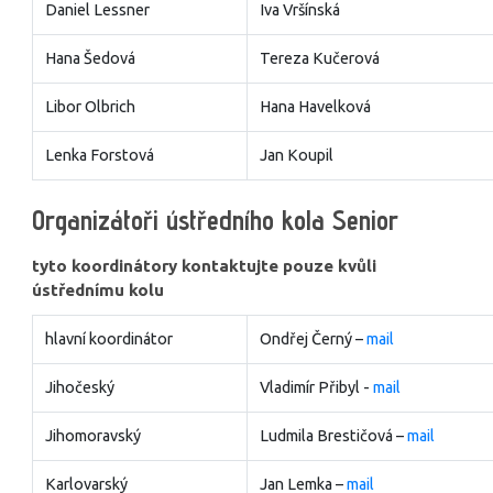
Daniel Lessner
Iva Vršínská
Hana Šedová
Tereza Kučerová
Libor Olbrich
Hana Havelková
Lenka Forstová
Jan Koupil
Organizátoři ústředního kola Senior
tyto koordinátory kontaktujte pouze kvůli
ústřednímu kolu
hlavní koordinátor
Ondřej Černý –
mail
Jihočeský
Vladimír Přibyl -
mail
Jihomoravský
Ludmila Brestičová –
mail
Karlovarský
Jan Lemka –
mail