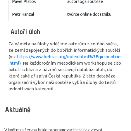
Pavel Platoš
autor loga soutěže
Petr Hanzal
tvůrce online dotazníku
Autoři úloh
Za náměty na úlohy vděčíme autorům z celého světa,
ze zemí zapojených do bobřích informatických soutěží
(viz
https://www.bebras.org/index.html%3Fq=countries
.html
). Na každoročním metodickém workshopu se tito
autoři schází a z návrhů sestavují databázi úloh, do
které také přispívá Česká republika. Z této databáze
organizační výbor naší soutěže vybírá úlohy do testů
jednotlivých kategorií.
Aktuálně
V květnu a červnu hrálo programovací test (viz vlevo)