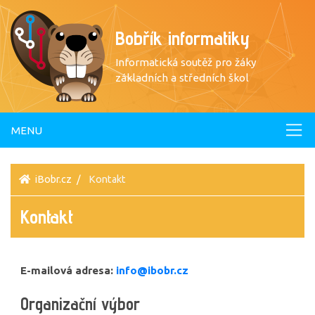
Bobřík informatiky
Informatická soutěž pro žáky
základních a středních škol
MENU
iBobr.cz
Kontakt
Kontakt
E-mailová adresa:
info@ibobr.cz
Organizační výbor