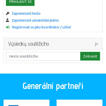
PŘIHLÁSIT SE
Zapomenuté heslo
Zapomenuté uživatelské jméno
Registrovat se jako koordinátor / učitel
Výsledky soutěžícího
Zobrazit
Generální partneři