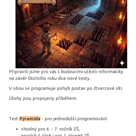
Připravili jsme pro vás s budoucími učiteli informatiky
na závěr školního roku dva nové testy.
V obou se programuje pohyb postav po čtvercové síti.
Úlohy jsou propojeny příběhem.
Test
Pyramida
- pro jednodušší programování
vhodný pro 6. - 7. ročník ZŠ,
prvních 5 úloh i pro 1. stupeň ZŠ.