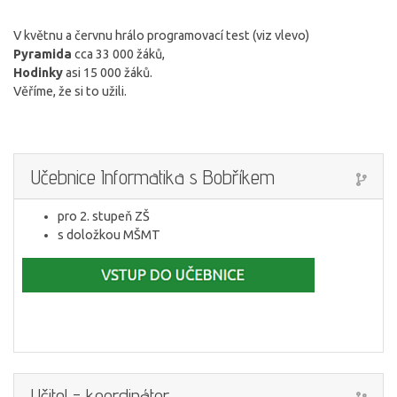
V květnu a červnu hrálo programovací test (viz vlevo)
Pyramida
cca 33 000 žáků,
Hodinky
asi 15 000 žáků.
Věříme, že si to užili.
Učebnice Informatika s Bobříkem
pro 2. stupeň ZŠ
s doložkou MŠMT
Učitel - koordinátor