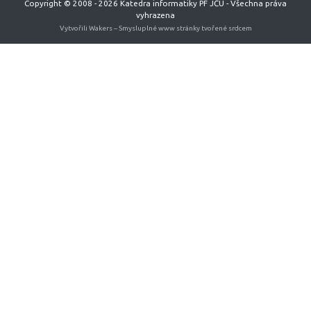
Copyright © 2008 - 2026 Katedra informatiky PF JČU - Všechna práva
vyhrazena
Vytvořili Wakers
–
Smysluplné www stránky tvořené srdcem