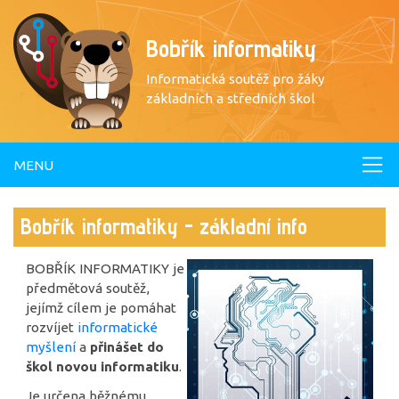
Bobřík informatiky
Informatická soutěž pro žáky
základních a středních škol
MENU
Bobřík informatiky - základní info
BOBŘÍK INFORMATIKY je
předmětová soutěž,
jejímž cílem je pomáhat
rozvíjet
informatické
myšlení
a
přinášet do
škol novou informatiku
.
Je určena běžnému