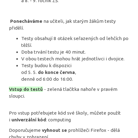
a 8. - 9. ročník ZŠ.
Ponecháváme
na učiteli, jak starým žákům testy
přidělí.
Testy obsahují 8 otázek seřazených od lehčích po
těžší.
Doba trvání testu je 40 minut.
V obou testech mohou hrát jednotlivci i dvojice.
Testy budou k dispozici
od 5. 5.
do konce června
,
denně od 6:00 do 16:00.
Vstup do testů
- zelená tlačítka nahoře v pravém
sloupci.
Pro vstup potřebujete kód své školy, můžete použít
i
univerzální kód
: computing
Doporučujeme
vyhnout se
prohlížeči Firefox - dělá
chyby v zobrazení.