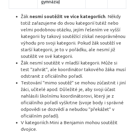
gymnázia)
Žák
nesmí soutěžit ve více kategoriích
. Někdy
totiž zařazujeme do dvou kategorií tutéž nebo
velmi podobnou otázku, jejím řešením ve vyšší
kategorii by takový soutěžící získal neoprávněnou
výhodu pro svoji kategorii. Pokud žák soutěží ve
starší kategorii, je to v pořádku, ale nesmí již
soutěžit ve své kategorii.
Žák nesmí soutěžit v mladší kategorii. Může si
test "zahrát", ale koordinátor takového žáka musí
odstranit z oficiálního pořadí.
Testování "mimo soutěž" se mohou zúčastnit i jiní
žáci, učitelé apod. Důležité je, aby svoji účast
nahlásili školnímu koordinátorovi, který je z
oficiálního pořadí vyškrtne (svoje body i správné
odpovědi se dozvědí a nebudou "překážet" v
oficiálním pořadí).
V kategoriích Mini a Benjamin mohou soutěžit
dvojice.