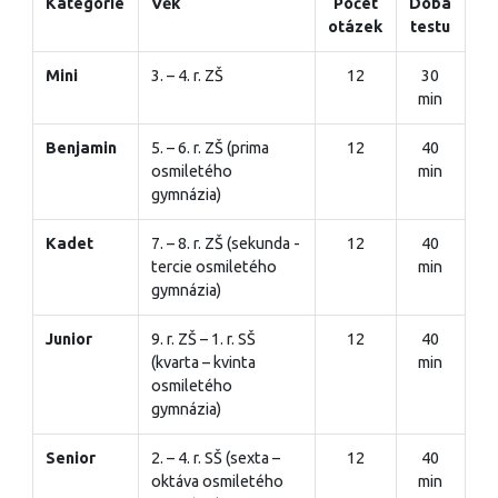
Kategorie
Věk
Počet
Doba
otázek
testu
Mini
3. – 4. r. ZŠ
12
30
min
Benjamin
5. – 6. r. ZŠ (prima
12
40
osmiletého
min
gymnázia)
Kadet
7. – 8. r. ZŠ (sekunda -
12
40
tercie osmiletého
min
gymnázia)
Junior
9. r. ZŠ – 1. r. SŠ
12
40
(kvarta – kvinta
min
osmiletého
gymnázia)
Senior
2. – 4. r. SŠ (sexta –
12
40
oktáva osmiletého
min