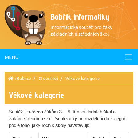
Bobřík informatiky
Informatická soutěž pro žáky
základních a středních škol
MENU
iBobr.cz
O soutěži
Věkové kategorie
Věkové kategorie
Soutěž je určena žákům 3. – 9. tříd základních škol a
žákům středních škol. Soutěžící jsou rozděleni do kategorií
podle toho, jaký ročník školy navštěvují: