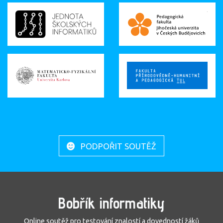
PODPOŘIT SOUTĚŽ
Bobřík informatiky
Online soutěž pro testování znalostí a dovedností žáků