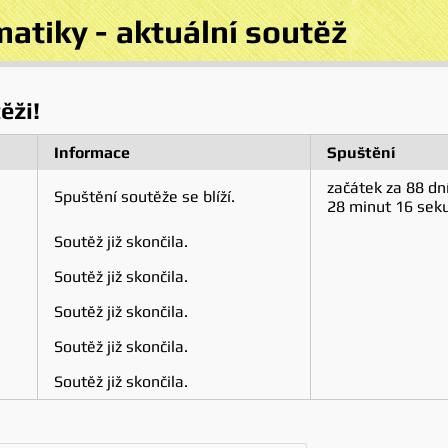
matiky
-
aktuální soutěž
ěži!
Informace
Spuštění
začátek za
88 dn
Spuštění soutěže se blíží.
28 minut 16 sek
Soutěž již skončila.
Soutěž již skončila.
Soutěž již skončila.
Soutěž již skončila.
Soutěž již skončila.