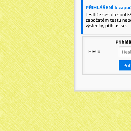
PŘIHLÁŠENÍ k započ
Jestliže ses do soutěž
započatém testu nebo
výsledky, přihlas se.
Přihláš
Heslo