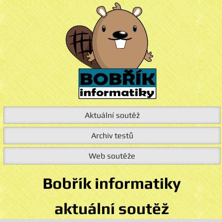
Aktuální soutěž
Archiv testů
Web soutěže
Bobřík informatiky
aktuální soutěž