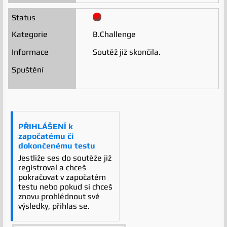
B.Challenge
Soutěž již skončila.
PŘIHLÁŠENÍ k
započatému či
dokončenému testu
Jestliže ses do soutěže již
registroval a chceš
pokračovat v započatém
testu nebo pokud si chceš
znovu prohlédnout své
výsledky, přihlas se.