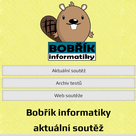
Aktuální soutěž
Archiv testů
Web soutěže
Bobřík informatiky
aktuální soutěž