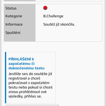
B.Challenge
Soutěž již skončila.
PŘIHLÁŠENÍ k
započatému či
dokončenému testu
Jestliže ses do soutěže již
registroval a chceš
pokračovat v započatém
testu nebo pokud si chceš
znovu prohlédnout své
výsledky, přihlas se.